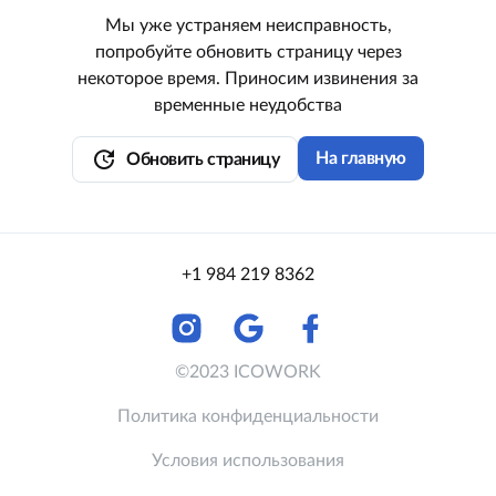
Мы уже устраняем неисправность,
попробуйте обновить страницу через
некоторое время. Приносим извинения за
временные неудобства
update
На главную
Обновить страницу
+1 984 219 8362
©2023 ICOWORK
Политика конфиденциальности
Условия использования