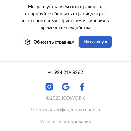
Мы уже устраняем неисправность,
попробуйте обновить страницу через
некоторое время. Приносим извинения за
временные неудобства
update
На главную
Обновить страницу
+1 984 219 8362
©2023 ICOWORK
Политика конфиденциальности
Условия использования