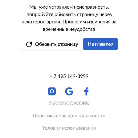
Мы уже устраняем неисправность,
попробуйте обновить страницу через
некоторое время. Приносим извинения за
временные неудобства
update
На главную
Обновить страницу
+ 7 495 149-8999
©2023 ICOWORK
Политика конфиденциальности
Условия использования