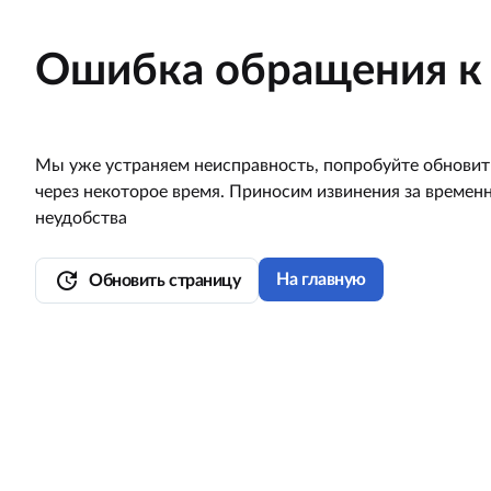
Ошибка обращения к 
Мы уже устраняем неисправность, попробуйте обновит
через некоторое время. Приносим извинения за времен
неудобства
update
На главную
Обновить страницу