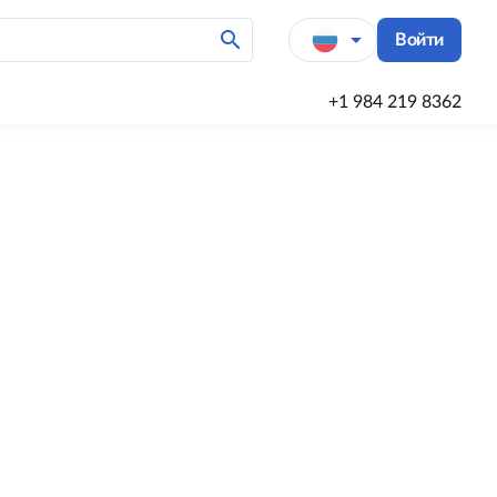
search
arrow_drop_down
Войти
+1 984 219 8362