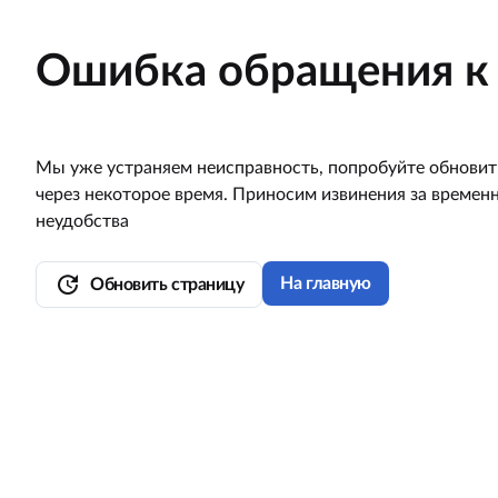
Ошибка обращения к 
Мы уже устраняем неисправность, попробуйте обновит
через некоторое время. Приносим извинения за времен
неудобства
update
На главную
Обновить страницу