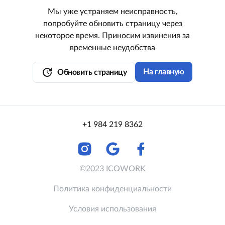
Мы уже устраняем неисправность,
попробуйте обновить страницу через
некоторое время. Приносим извинения за
временные неудобства
update
На главную
Обновить страницу
+1 984 219 8362
©2023 ICOWORK
Политика конфиденциальности
Условия использования