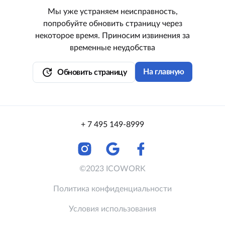
Мы уже устраняем неисправность,
попробуйте обновить страницу через
некоторое время. Приносим извинения за
временные неудобства
update
На главную
Обновить страницу
+ 7 495 149-8999
©2023 ICOWORK
Политика конфиденциальности
Условия использования