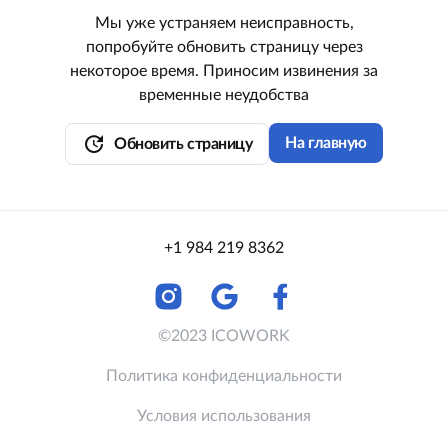
Мы уже устраняем неисправность,
попробуйте обновить страницу через
некоторое время. Приносим извинения за
временные неудобства
update
На главную
Обновить страницу
+1 984 219 8362
©2023 ICOWORK
Политика конфиденциальности
Условия использования