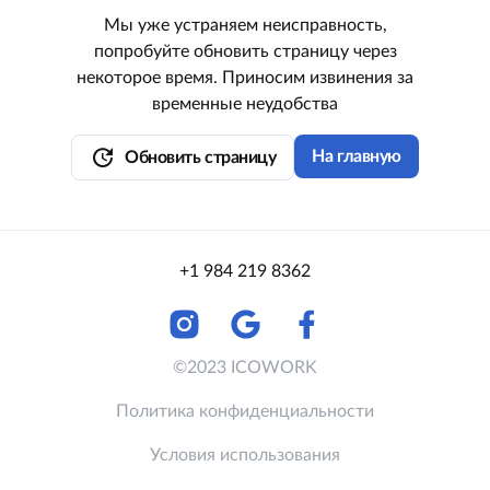
Мы уже устраняем неисправность,
попробуйте обновить страницу через
некоторое время. Приносим извинения за
временные неудобства
update
На главную
Обновить страницу
+1 984 219 8362
©2023 ICOWORK
Политика конфиденциальности
Условия использования