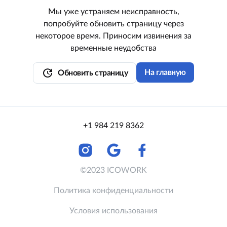
Мы уже устраняем неисправность,
попробуйте обновить страницу через
некоторое время. Приносим извинения за
временные неудобства
update
На главную
Обновить страницу
+1 984 219 8362
©2023 ICOWORK
Политика конфиденциальности
Условия использования