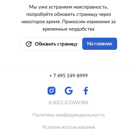
Мы уже устраняем неисправность,
попробуйте обновить страницу через
некоторое время. Приносим извинения за
временные неудобства
update
На главную
Обновить страницу
+ 7 495 149-8999
©2023 ICOWORK
Политика конфиденциальности
Условия использования