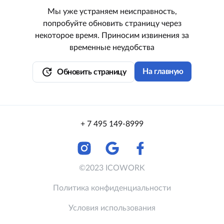
Мы уже устраняем неисправность,
попробуйте обновить страницу через
некоторое время. Приносим извинения за
временные неудобства
update
На главную
Обновить страницу
+ 7 495 149-8999
©2023 ICOWORK
Политика конфиденциальности
Условия использования