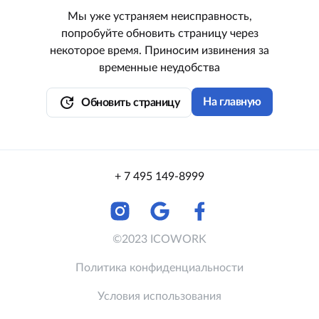
Мы уже устраняем неисправность,
попробуйте обновить страницу через
некоторое время. Приносим извинения за
временные неудобства
update
На главную
Обновить страницу
+ 7 495 149-8999
©2023 ICOWORK
Политика конфиденциальности
Условия использования