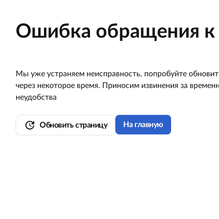
Ошибка обращения к 
Мы уже устраняем неисправность, попробуйте обновит
через некоторое время. Приносим извинения за времен
неудобства
update
На главную
Обновить страницу