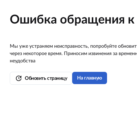
Ошибка обращения к 
Мы уже устраняем неисправность, попробуйте обновит
через некоторое время. Приносим извинения за времен
неудобства
update
На главную
Обновить страницу