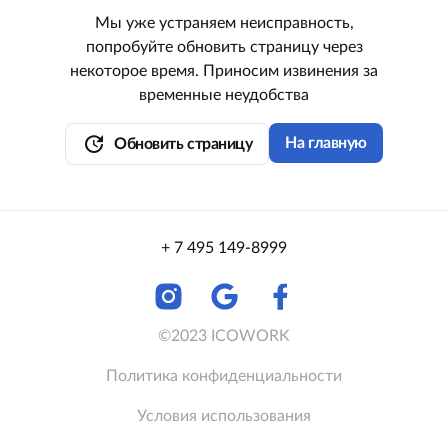
Мы уже устраняем неисправность,
попробуйте обновить страницу через
некоторое время. Приносим извинения за
временные неудобства
update
На главную
Обновить страницу
+ 7 495 149-8999
©2023 ICOWORK
Политика конфиденциальности
Условия использования