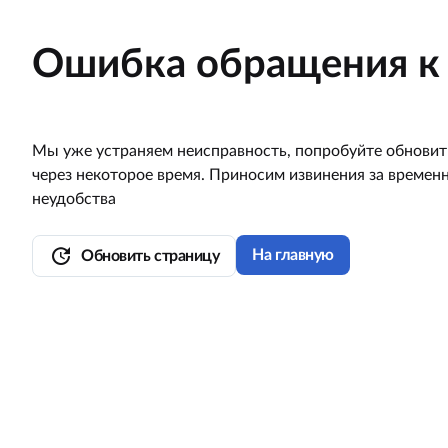
Ошибка обращения к 
Мы уже устраняем неисправность, попробуйте обновит
через некоторое время. Приносим извинения за времен
неудобства
update
На главную
Обновить страницу