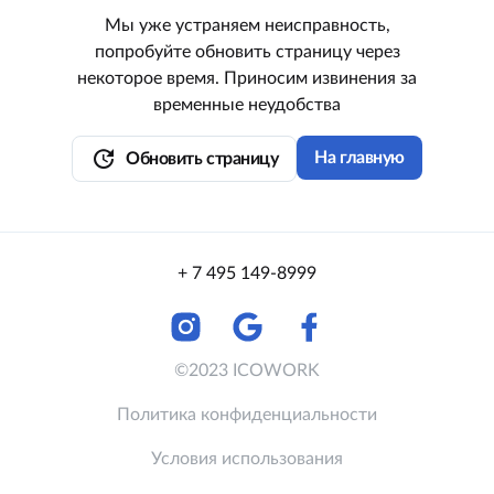
Мы уже устраняем неисправность,
попробуйте обновить страницу через
некоторое время. Приносим извинения за
временные неудобства
update
На главную
Обновить страницу
+ 7 495 149-8999
©2023 ICOWORK
Политика конфиденциальности
Условия использования