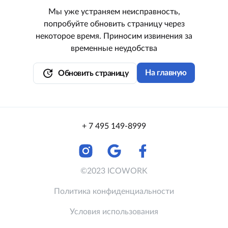
Мы уже устраняем неисправность,
попробуйте обновить страницу через
некоторое время. Приносим извинения за
временные неудобства
update
На главную
Обновить страницу
+ 7 495 149-8999
©2023 ICOWORK
Политика конфиденциальности
Условия использования