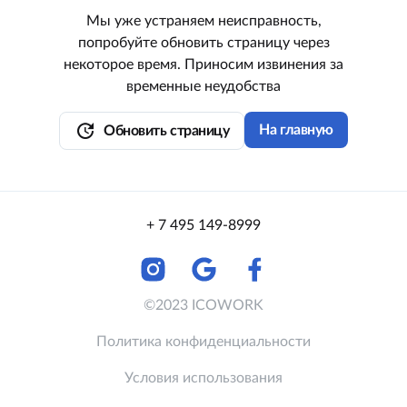
Мы уже устраняем неисправность,
попробуйте обновить страницу через
некоторое время. Приносим извинения за
временные неудобства
update
На главную
Обновить страницу
+ 7 495 149-8999
©2023 ICOWORK
Политика конфиденциальности
Условия использования