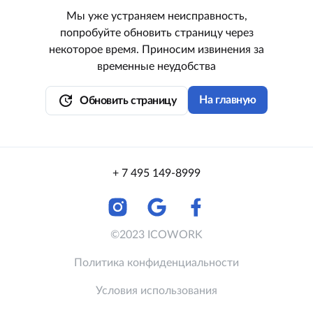
Мы уже устраняем неисправность,
попробуйте обновить страницу через
некоторое время. Приносим извинения за
временные неудобства
update
На главную
Обновить страницу
+ 7 495 149-8999
©2023 ICOWORK
Политика конфиденциальности
Условия использования