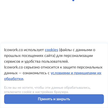
Icowork.co использует
cookies
(файлы с данными о
прошлых посещениях сайта) для персонализации
+1 984 219 8362
сервисов и удобства пользователей.
Icowork.co серьезно относится к защите персональных
данных — ознакомьтесь с
условиями и принципами их
обработки
.
©2023 ICOWORK
Если вы не хотите, чтобы эти данные обрабатывались,
Политика конфиденциальности
отключите cookie в настройках браузера.
Принять и закрыть
Условия использования