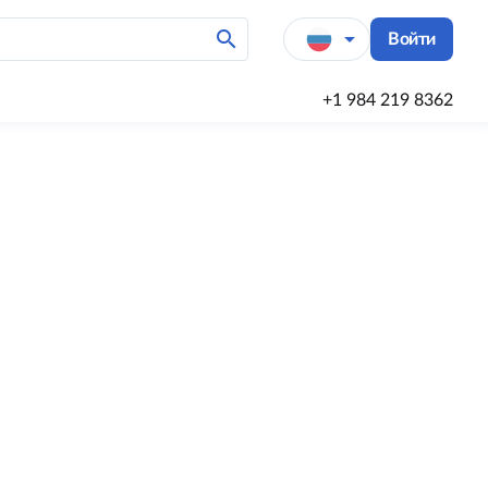
search
arrow_drop_down
Войти
+1 984 219 8362