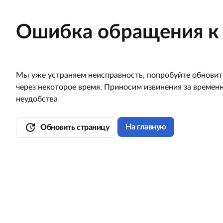
Ошибка обращения к 
Мы уже устраняем неисправность, попробуйте обновит
через некоторое время. Приносим извинения за времен
неудобства
update
На главную
Обновить страницу