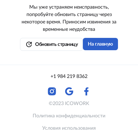
Мы уже устраняем неисправность,
попробуйте обновить страницу через
некоторое время. Приносим извинения за
временные неудобства
update
На главную
Обновить страницу
+1 984 219 8362
©2023 ICOWORK
Политика конфиденциальности
Условия использования