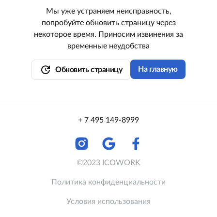
Мы уже устраняем неисправность,
попробуйте обновить страницу через
некоторое время. Приносим извинения за
временные неудобства
update
На главную
Обновить страницу
+ 7 495 149-8999
©2023 ICOWORK
Политика конфиденциальности
Условия использования