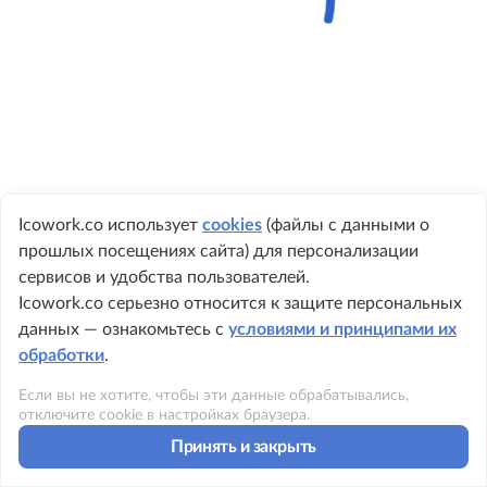
Icowork.co использует
cookies
(файлы с данными о
прошлых посещениях сайта) для персонализации
+1 984 219 8362
сервисов и удобства пользователей.
Icowork.co серьезно относится к защите персональных
данных — ознакомьтесь с
условиями и принципами их
обработки
.
©2023 ICOWORK
Если вы не хотите, чтобы эти данные обрабатывались,
Политика конфиденциальности
отключите cookie в настройках браузера.
Принять и закрыть
Условия использования