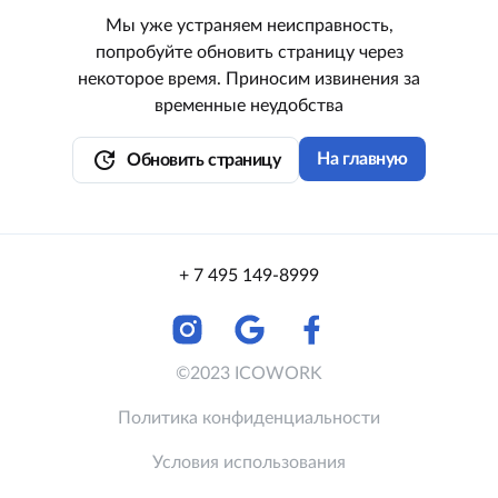
Мы уже устраняем неисправность,
попробуйте обновить страницу через
некоторое время. Приносим извинения за
временные неудобства
update
На главную
Обновить страницу
+ 7 495 149-8999
©2023 ICOWORK
Политика конфиденциальности
Условия использования