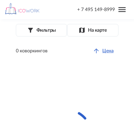
menu
+ 7 495 149-8999
filter_list_alt
map
Фильтры
На карте
arrow_upward
0 коворкингов
Цена