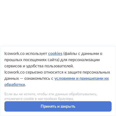
Icowork.co использует
cookies
(файлы с данными о
прошлых посещениях сайта) для персонализации
+ 7 495 149-8999
сервисов и удобства пользователей.
Icowork.co серьезно относится к защите персональных
данных — ознакомьтесь с
условиями и принципами их
обработки
.
©2023 ICOWORK
Если вы не хотите, чтобы эти данные обрабатывались,
Политика конфиденциальности
отключите cookie в настройках браузера.
Принять и закрыть
Условия использования