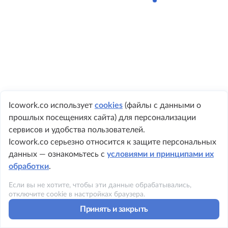
Icowork.co использует
cookies
(файлы с данными о
прошлых посещениях сайта) для персонализации
+ 7 495 149-8999
сервисов и удобства пользователей.
Icowork.co серьезно относится к защите персональных
данных — ознакомьтесь с
условиями и принципами их
обработки
.
©2023 ICOWORK
Если вы не хотите, чтобы эти данные обрабатывались,
Политика конфиденциальности
отключите cookie в настройках браузера.
Принять и закрыть
Условия использования