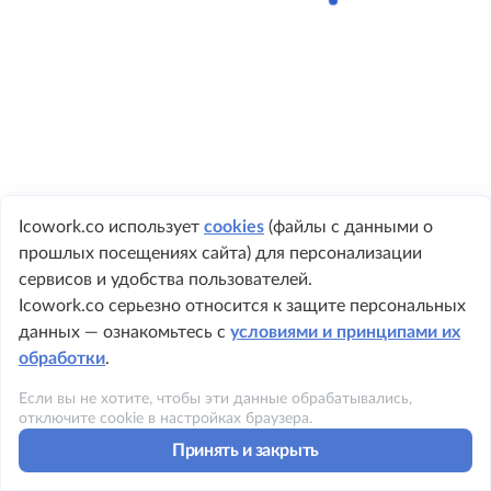
Icowork.co использует
cookies
(файлы с данными о
прошлых посещениях сайта) для персонализации
+ 7 495 149-8999
сервисов и удобства пользователей.
Icowork.co серьезно относится к защите персональных
данных — ознакомьтесь с
условиями и принципами их
обработки
.
©2023 ICOWORK
Если вы не хотите, чтобы эти данные обрабатывались,
Политика конфиденциальности
отключите cookie в настройках браузера.
Принять и закрыть
Условия использования