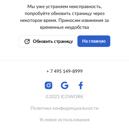
Мы уже устраняем неисправность,
попробуйте обновить страницу через
некоторое время. Приносим извинения за
временные неудобства
update
На главную
Обновить страницу
+ 7 495 149-8999
©2023 ICOWORK
Политика конфиденциальности
Условия использования