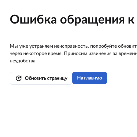
Ошибка обращения к 
Мы уже устраняем неисправность, попробуйте обновит
через некоторое время. Приносим извинения за времен
неудобства
update
На главную
Обновить страницу