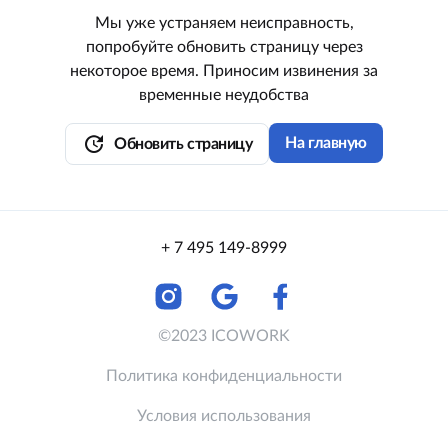
Мы уже устраняем неисправность,
попробуйте обновить страницу через
некоторое время. Приносим извинения за
временные неудобства
update
На главную
Обновить страницу
+ 7 495 149-8999
©2023 ICOWORK
Политика конфиденциальности
Условия использования