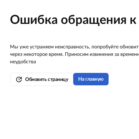
Ошибка обращения к 
Мы уже устраняем неисправность, попробуйте обновит
через некоторое время. Приносим извинения за времен
неудобства
update
На главную
Обновить страницу