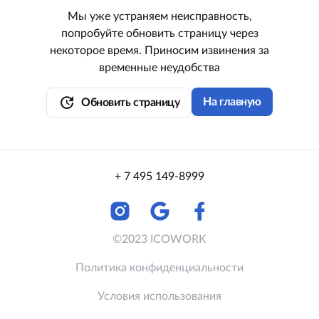
Мы уже устраняем неисправность,
попробуйте обновить страницу через
некоторое время. Приносим извинения за
временные неудобства
update
На главную
Обновить страницу
+ 7 495 149-8999
©2023 ICOWORK
Политика конфиденциальности
Условия использования