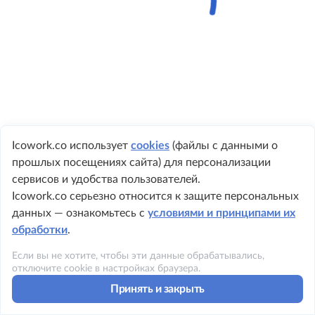
Icowork.co использует
cookies
(файлы с данными о
прошлых посещениях сайта) для персонализации
+ 7 495 149-8999
сервисов и удобства пользователей.
Icowork.co серьезно относится к защите персональных
данных — ознакомьтесь с
условиями и принципами их
обработки
.
©2023 ICOWORK
Если вы не хотите, чтобы эти данные обрабатывались,
Политика конфиденциальности
отключите cookie в настройках браузера.
Принять и закрыть
Условия использования