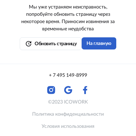
Мы уже устраняем неисправность,
попробуйте обновить страницу через
некоторое время. Приносим извинения за
временные неудобства
update
На главную
Обновить страницу
+ 7 495 149-8999
©2023 ICOWORK
Политика конфиденциальности
Условия использования