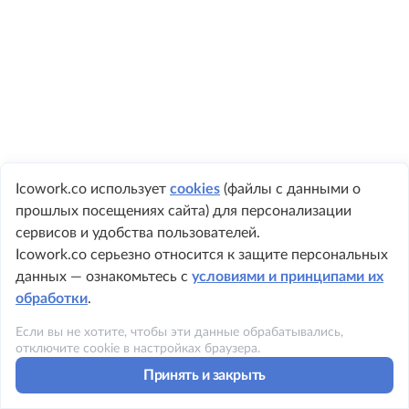
Icowork.co использует
cookies
(файлы с данными о
прошлых посещениях сайта) для персонализации
+ 7 495 149-8999
сервисов и удобства пользователей.
Icowork.co серьезно относится к защите персональных
данных — ознакомьтесь с
условиями и принципами их
обработки
.
©2023 ICOWORK
Если вы не хотите, чтобы эти данные обрабатывались,
Политика конфиденциальности
отключите cookie в настройках браузера.
Принять и закрыть
Условия использования