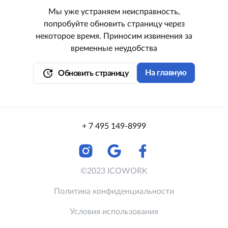
Мы уже устраняем неисправность,
попробуйте обновить страницу через
некоторое время. Приносим извинения за
временные неудобства
update
На главную
Обновить страницу
+ 7 495 149-8999
©2023 ICOWORK
Политика конфиденциальности
Условия использования