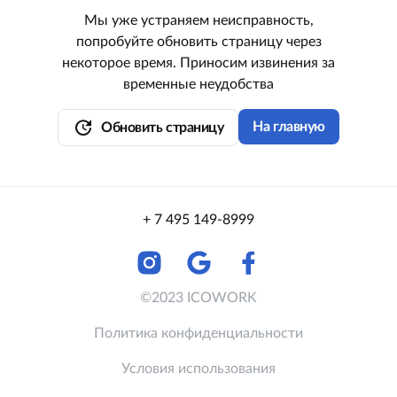
Мы уже устраняем неисправность,
попробуйте обновить страницу через
некоторое время. Приносим извинения за
временные неудобства
update
На главную
Обновить страницу
+ 7 495 149-8999
©2023 ICOWORK
Политика конфиденциальности
Условия использования