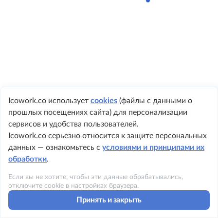
Icowork.co использует
cookies
(файлы с данными о
прошлых посещениях сайта) для персонализации
+ 7 495 149-8999
сервисов и удобства пользователей.
Icowork.co серьезно относится к защите персональных
данных — ознакомьтесь с
условиями и принципами их
обработки
.
©2023 ICOWORK
Если вы не хотите, чтобы эти данные обрабатывались,
Политика конфиденциальности
отключите cookie в настройках браузера.
Принять и закрыть
Условия использования