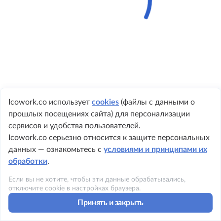
Icowork.co использует
cookies
(файлы с данными о
прошлых посещениях сайта) для персонализации
+ 7 495 149-8999
сервисов и удобства пользователей.
Icowork.co серьезно относится к защите персональных
данных — ознакомьтесь с
условиями и принципами их
обработки
.
©2023 ICOWORK
Если вы не хотите, чтобы эти данные обрабатывались,
Политика конфиденциальности
отключите cookie в настройках браузера.
Принять и закрыть
Условия использования