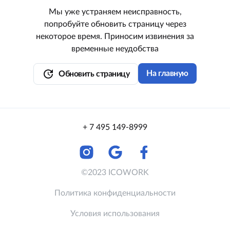
Мы уже устраняем неисправность,
попробуйте обновить страницу через
некоторое время. Приносим извинения за
временные неудобства
update
На главную
Обновить страницу
+ 7 495 149-8999
©2023 ICOWORK
Политика конфиденциальности
Условия использования