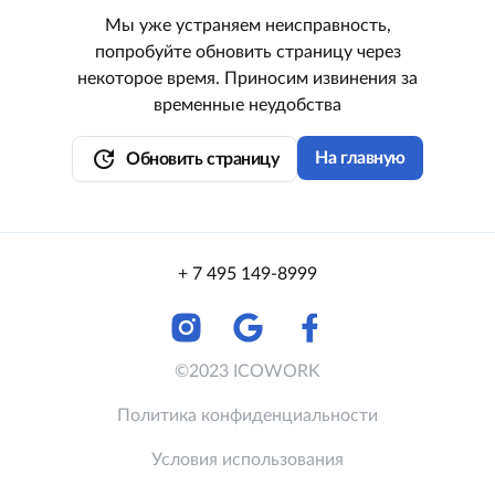
Мы уже устраняем неисправность,
попробуйте обновить страницу через
некоторое время. Приносим извинения за
временные неудобства
update
На главную
Обновить страницу
+ 7 495 149-8999
©2023 ICOWORK
Политика конфиденциальности
Условия использования