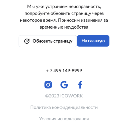
Мы уже устраняем неисправность,
попробуйте обновить страницу через
некоторое время. Приносим извинения за
временные неудобства
update
На главную
Обновить страницу
+ 7 495 149-8999
©2023 ICOWORK
Политика конфиденциальности
Условия использования