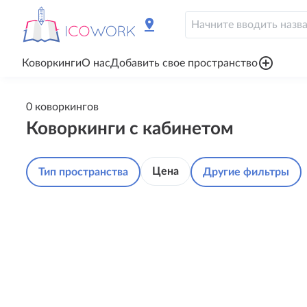
pin_drop
add_circle_outline
Коворкинги
О нас
Добавить свое пространство
0 коворкингов
Коворкинги с кабинетом
Цена
Тип пространства
Другие фильтры