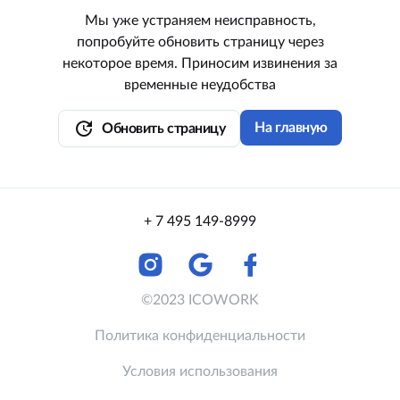
Мы уже устраняем неисправность,
попробуйте обновить страницу через
некоторое время. Приносим извинения за
временные неудобства
update
На главную
Обновить страницу
+ 7 495 149-8999
©2023 ICOWORK
Политика конфиденциальности
Условия использования