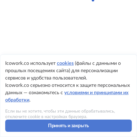
Icowork.co использует
cookies
(файлы с данными о
прошлых посещениях сайта) для персонализации
+ 7 495 149-8999
сервисов и удобства пользователей.
Icowork.co серьезно относится к защите персональных
данных — ознакомьтесь с
условиями и принципами их
обработки
.
©2023 ICOWORK
Если вы не хотите, чтобы эти данные обрабатывались,
Политика конфиденциальности
отключите cookie в настройках браузера.
Принять и закрыть
Условия использования