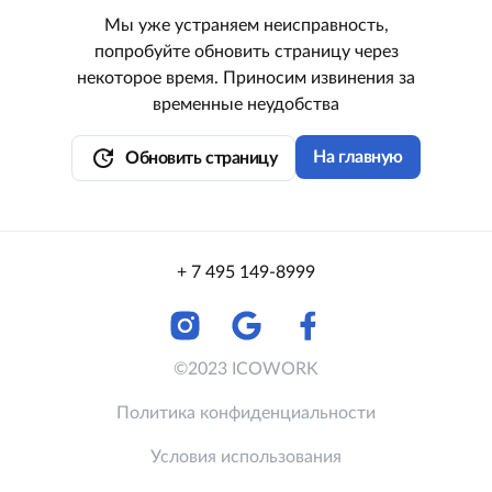
Мы уже устраняем неисправность,
попробуйте обновить страницу через
некоторое время. Приносим извинения за
временные неудобства
update
На главную
Обновить страницу
+ 7 495 149-8999
©2023 ICOWORK
Политика конфиденциальности
Условия использования