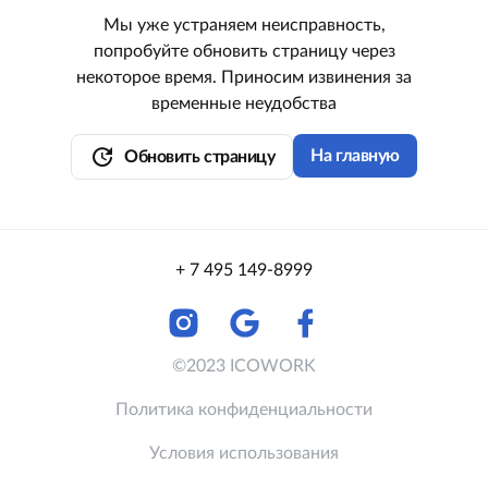
Мы уже устраняем неисправность,
попробуйте обновить страницу через
некоторое время. Приносим извинения за
временные неудобства
update
На главную
Обновить страницу
+ 7 495 149-8999
©2023 ICOWORK
Политика конфиденциальности
Условия использования